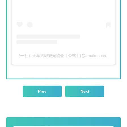
（一社）天草四郎観光協会【公式】(@amakusashiroukankou)がシェアした投稿
Prev
Next