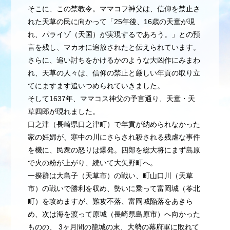
そこに、この禁教令。ママコフ神父は、信仰を禁止さ
れた天草の民に向かって「25年後、16歳の天童が現
れ、パライゾ（天国）が実現するであろう。」との預
言を残し、マカオに追放されたと伝えられています。
さらに、追い討ちをかけるかのような大凶作にみまわ
れ、天草の人々は、信仰の禁止と厳しい年貢の取り立
てにますます追いつめられていきました。
そして1637年、ママコス神父の予言通り、天童・天
草四郎が現れました。
口之津（長崎県口之津町）で年貢が納められなかった
家の妊婦が、寒中の川にさらされ殺される残虐な事件
を機に、民衆の怒りは爆発。四郎を総大将にまず島原
で火の粉が上がり、続いて大矢野町へ。
一揆群は大島子（天草市）の戦い、町山口川（天草
市）の戦いで勝利を収め、勢いに乗って富岡城（苓北
町）を攻めますが、難攻不落、富岡城陥落をあきら
め、次は海を渡って原城（長崎県島原市）へ向かった
ものの、 3ヶ月間の籠城の末、大勢の幕府軍に敗れて