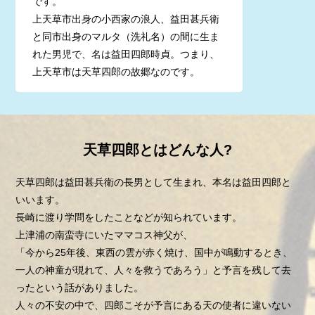
です。
上天草市出身の小西家の浪人、益田甚兵衛
と同市出身のマルタ（洗礼名）の間に生ま
れた男児で、名は益田四郎時貞。つまり、
上天草市は天草四郎の故郷なのです。
天草四郎とはどんな人?
天草四郎は益田甚兵衛の長男として生まれ、本名は益田四郎と
いいます。
長崎に渡り学問をしたことなどが知られています。
上津浦の南蛮寺にいたママコス神父が、
「今から25年後、東西の雲が赤く焼け、国中が鳴動するとき、
一人の神童が現れて、人々を救うであろう」と予言を残して去
ったという話がありました。
人々の不安の中で、四郎こそが予言にある天の使者に違いない