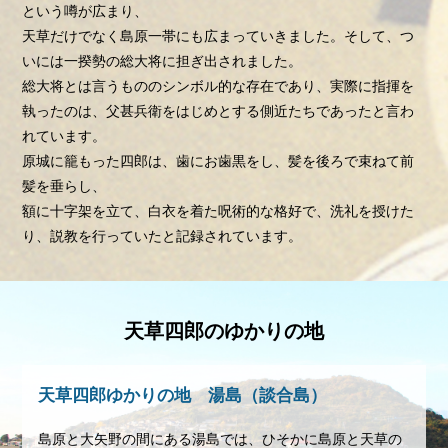
という噂が広まり、
天草だけでなく島原一帯にも広まっていきました。そして、つ
いには一揆勢の総大将に担ぎ出されました。
総大将とは言うもののシンボル的な存在であり、実際に指揮を
執ったのは、父甚兵衛をはじめとする側近たちであったと言わ
れています。
原城に籠もった四郎は、歯にお歯黒をし、髪を後ろで束ねて前
髪を垂らし、
額に十字架を立て、白衣を着た呪術的な格好で、洗礼を授けた
り、説教を行っていたと記録されています。
天草四郎のゆかりの地
天草四郎ゆかりの地 湯島（談合島）
島原と大矢野の間にある湯島では、ひそかに島原と天草の