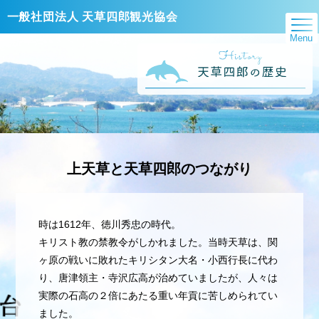
一般社団法人 天草四郎観光協会
Menu
上天草と天草四郎のつながり
時は1612年、徳川秀忠の時代。
キリスト教の禁教令がしかれました。当時天草は、関
ヶ原の戦いに敗れたキリシタン大名・小西行長に代わ
り、唐津領主・寺沢広高が治めていましたが、人々は
実際の石高の２倍にあたる重い年貢に苦しめられてい
ました。