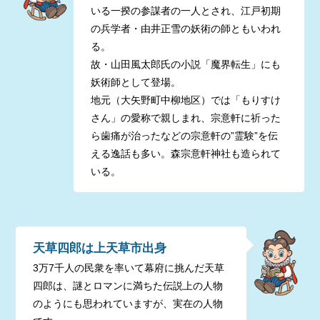
いる一揆の参謀者の一人とされ、江戸初期
の兵学者・由井正雪の妖術の師ともいわれ
る。
故・山田風太郎氏の小説「魔界転生」にも
妖術師として登場。
地元（大矢野町中柳地区）では「もりすけ
さん」の愛称で親しまれ、宗意軒に祈った
ら歯痛が治ったなどの宗意軒の”霊験”を伝
える逸話も多い。森宗意軒神社も造られて
いる。
天草四郎は上天草市出身
3万7千人の民衆を率いて幕府に挑んだ天草
四郎は、謎とロマンに満ちた伝説上の人物
のようにも思われていますが、実在の人物