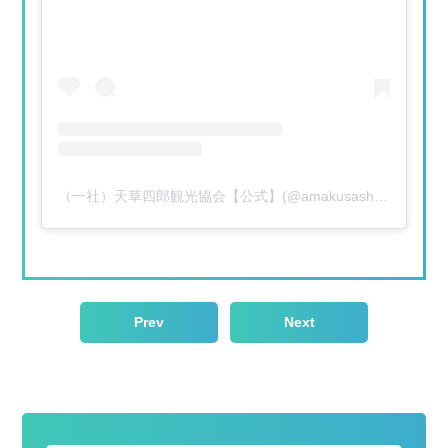
（一社）天草四郎観光協会【公式】(@amakusashiroukankou)がシェアした投稿
Prev
Next