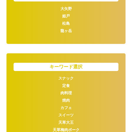
大矢野
姫戸
松島
龍ヶ岳
キーワード選択
スナック
定食
肉料理
焼肉
カフェ
スイーツ
天草大王
天草梅肉ポーク