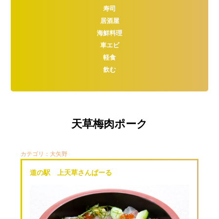
寿司
居酒屋
海鮮料理
車エビ
軽食
飲む
天草梅肉ポーク
カテゴリ：
大矢野
道の駅 上天草さんぱーる