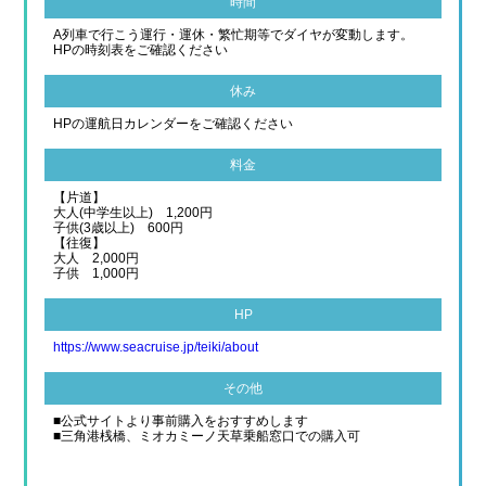
時間
A列車で行こう運行・運休・繁忙期等でダイヤが変動します。
HPの時刻表をご確認ください
休み
HPの運航日カレンダーをご確認ください
料金
【片道】
大人(中学生以上) 1,200円
子供(3歳以上) 600円
【往復】
大人 2,000円
子供 1,000円
HP
https://www.seacruise.jp/teiki/about
その他
■公式サイトより事前購入をおすすめします
■三角港桟橋、ミオカミーノ天草乗船窓口での購入可