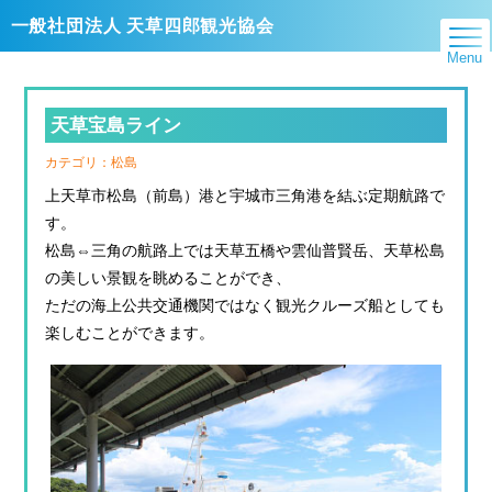
一般社団法人 天草四郎観光協会
Menu
天草宝島ライン
カテゴリ：
松島
上天草市松島（前島）港と宇城市三角港を結ぶ定期航路で
す。
松島⇔三角の航路上では天草五橋や雲仙普賢岳、天草松島
の美しい景観を眺めることができ、
ただの海上公共交通機関ではなく観光クルーズ船としても
楽しむことができます。