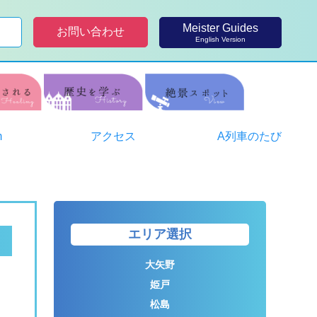
Meister Guides
お問い合わせ
English Version
m
アクセス
A列車のたび
エリア選択
大矢野
姫戸
松島