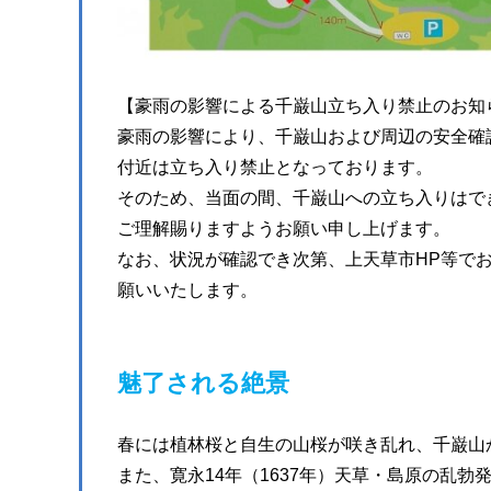
【豪雨の影響による千巌山立ち入り禁止のお知ら
豪雨の影響により、千巌山および周辺の安全確
付近は立ち入り禁止となっております。
そのため、当面の間、千巌山への立ち入りはで
ご理解賜りますようお願い申し上げます。
なお、状況が確認でき次第、上天草市HP等で
願いいたします。
魅了される絶景
春には植林桜と自生の山桜が咲き乱れ、千巌山
また、寛永14年（1637年）天草・島原の乱