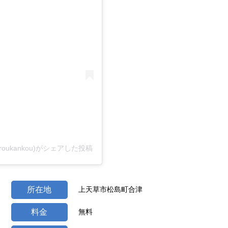
oukankou)がシェアした投稿
所在地
上天草市松島町合津
料金
無料