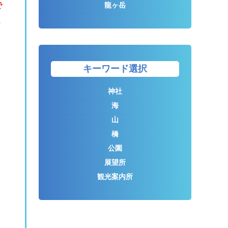
で
龍ヶ岳
、
キーワード選択
神社
海
山
橋
公園
展望所
観光案内所