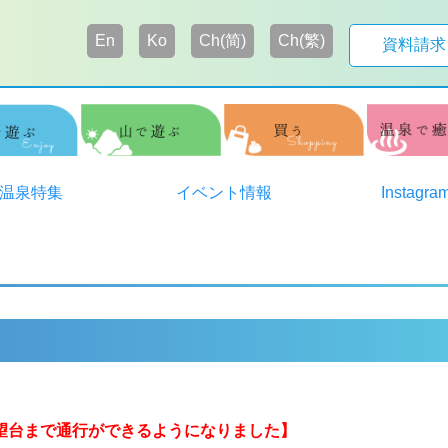
En
Ko
Ch(简)
Ch(繁)
資料請求
温泉特集
イベント情報
Instagra
展望台まで通行ができるようになりました】