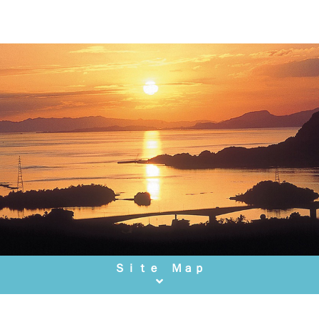
Ｓｉｔｅ Ｍａｐ