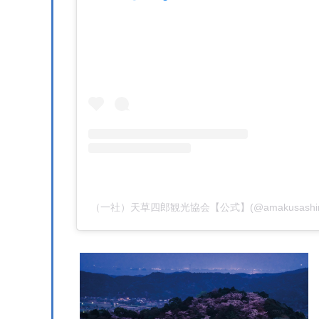
（一社）天草四郎観光協会【公式】(@amakusashir